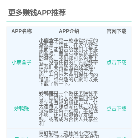
于学航
要性，并表示自建工厂以来未曾亏损。
更多赚钱APP推荐
麻爪爪
开业
2023年麻爪爪在深圳开设首店，创造
深圳首
2.9万+日开业营业额纪录，显示了品牌在当
APP名称
APP介绍
官网下载
店开业
地市场的受欢迎程度。
小鹿盒子
是一款非常好玩的
游戏盒子软件，在这个软件
里面它能够带给我们非常多
的游戏，里面有非常多正版
的游戏，我们都可以免费下
小鹿盒子
载，没有任何的广告能够带
点击下载
给我们非常多的游戏体验，
使用起来也是非常的方便
的，并且也不会出现任何的
错误，感兴趣的玩家可以来
下载了解一下。
妙鸭赚
是一个做任务赚钱平
台，提供给大家丰富的任务
类型和有趣的赚钱方式，让
大家每天赚点零花钱。如果
妙鸭赚
点击下载
觉得做任务不过瘾，零花钱
不够，还可以邀请好友赚
钱，或者成为合伙人共享盈
利！
巨好钻
是一款休闲小游戏集
合平台,平台拥有丰富的休闲