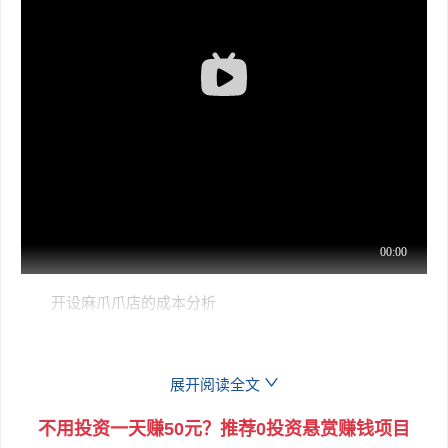
开设麻爪爪店的成本分析
开设麻爪爪店所需的资金主要包括加盟费、设备费用以及
其他初期投资。麻爪爪的加盟费为19800元，此外还需要考虑
展开阅读全文
设备费用，大约在2.5-3万元左右。除了这些固定成本外，还
需要考虑店铺的租金、装修费用等其他开支。虽然相关资料中
不用投资一天赚50元？推荐0投资悬赏赚钱项目
没有提供具体的总成本数据，但可以推测，开设一家麻爪爪店