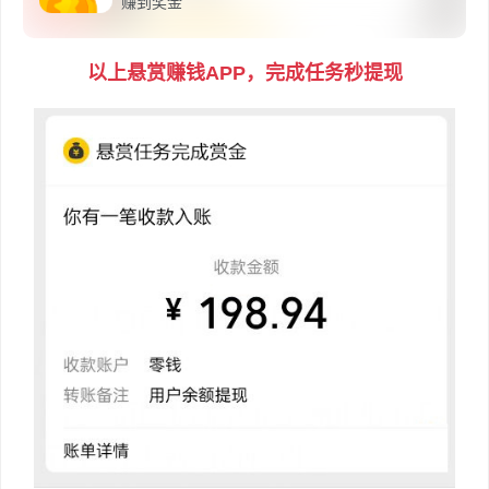
赚到奖金
差异。例如，厨房工作人员的工资可能会相对较低，而管理层
和市场营销人员的工资可能会更高。在没有具体信息的情况
下，我们可以假设一家中等规模的麻爪爪店，员工工资可能在
以上悬赏赚钱APP，完成任务秒提现
4000元以上，但这只是一个大致的估计，并不代表实际工资
水平。
由于相关资料中没有直接相关的数据，以上信息仅为基于
一般餐饮行业经验和常识的推测。如果需要更准确的信息，建
议直接联系麻爪爪总部或访问其官方网站获取*新的招聘信息
和加盟详情。
深入回答
相关内容
麻爪爪
餐饮品牌
成立于2012年，专注于提供重庆
餐饮管
卤味的麻辣卤味，现已发展超过500家门
理有限
店，持续扩张并开放加盟。
公司
创始人
麻爪爪创始人，强调供应链建设的重