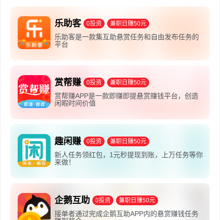
至少需要准备几十万元的初始投资。
乐助客
0投资
兼职日赚50元
乐助客是一款集互助悬赏任务和自由发布任务的
平台
赏帮赚
0投资
兼职日赚50元
赏帮赚APP是一款即赚即提悬赏赚钱平台，创造
闲暇时间价值
趣闲赚
0投资
兼职日赚50元
新人任务领红包，1元秒提现到账，上万任务等你
来做！
麻爪爪员工的工资水平
关于麻爪爪店员工的工资水平，相关资料中并未提供具体
企鹅互助
0投资
兼职日赚50元
的数据。但是，我们可以参考类似规模餐饮企业的普遍薪资水
接单者通过完成企鹅互助APP内的悬赏赚钱任务
平。一般来说，餐饮行业的员工工资会根据职位的不同而有所