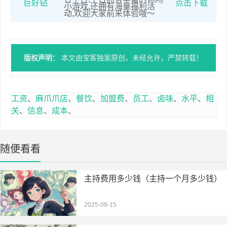
巨好钻
点击下载
小游戏,还拥有海量福利活
动,欢迎大家前来体验哦～
版权声明：
本文由宝客独家原创，未经允许，严禁转载！
工资
、
麻爪爪店
、
餐饮
、
加盟费
、
员工
、
卤味
、
水平
、
相
关
、
信息
、
成本
、
随便看看
主持费用多少钱（主持一个月多少钱）
2025-08-15